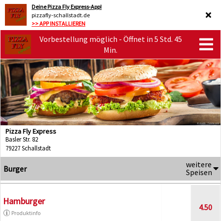
Deine Pizza Fly Express-App!
pizzafly-schallstadt.de
>> APP INSTALLIEREN
Vorbestellung möglich - Öffnet in 5 Std. 45
Min.
Pizza Fly Express
Basler Str. 82
79227 Schallstadt
weitere
Burger
Speisen
Hamburger
4.50
Produktinfo