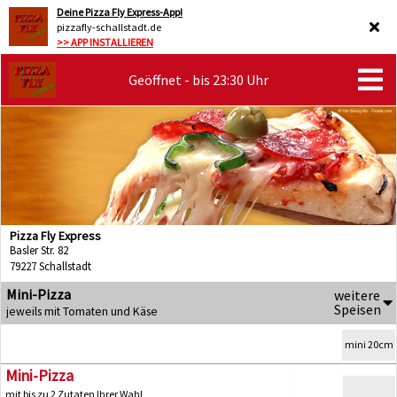
Deine Pizza Fly Express-App!
pizzafly-schallstadt.de
>> APP INSTALLIEREN
Geöffnet - bis 23:30 Uhr
Pizza Fly Express
Basler Str. 82
79227 Schallstadt
Mini-Pizza
weitere
Speisen
jeweils mit Tomaten und Käse
mini 20cm
Mini-Pizza
mit bis zu 2 Zutaten Ihrer Wahl