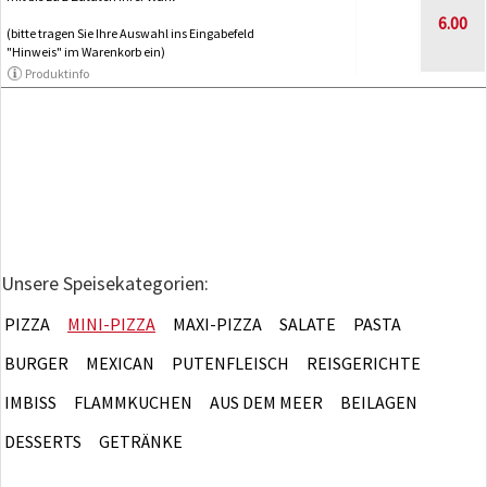
6.00
(bitte tragen Sie Ihre Auswahl ins Eingabefeld
"Hinweis" im Warenkorb ein)
Produktinfo
Unsere Speisekategorien:
PIZZA
MINI-PIZZA
MAXI-PIZZA
SALATE
PASTA
BURGER
MEXICAN
PUTENFLEISCH
REISGERICHTE
IMBISS
FLAMMKUCHEN
AUS DEM MEER
BEILAGEN
DESSERTS
GETRÄNKE